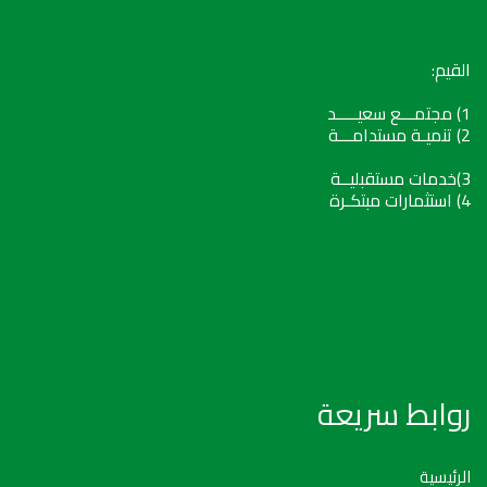
القيم:
1) مجتمـــع سعيـــــد
2) تنميـة مستدامـــة
3)خدمات مستقبليــة
4) استثمارات مبتكـرة
روابط سريعة
الرئيسية