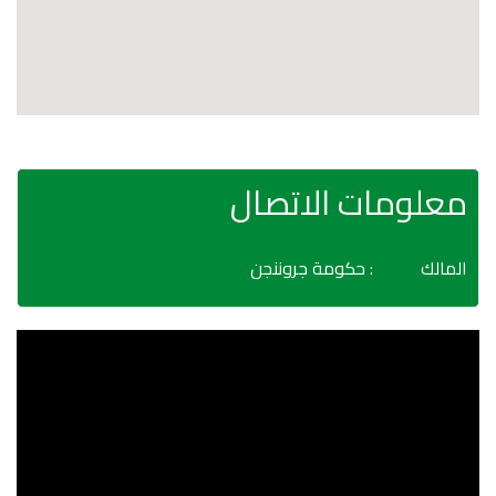
معلومات الاتصال
المالك
: حكومة جروننجن