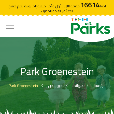
16614
لدينا
حديقة الآن ... أول و أكبر منصة إلكترونية تضم جميع
الحدائق العامة الخضراء
Park Groenestein
Park Groenestein
جرونينجن
هولندا
الرئيسية