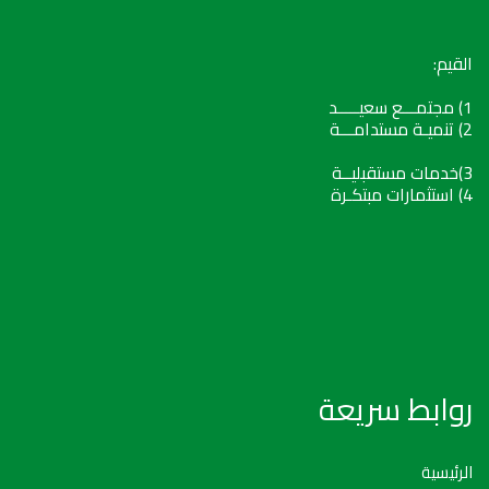
القيم:
1) مجتمـــع سعيـــــد
2) تنميـة مستدامـــة
3)خدمات مستقبليــة
4) استثمارات مبتكـرة
روابط سريعة
الرئيسية