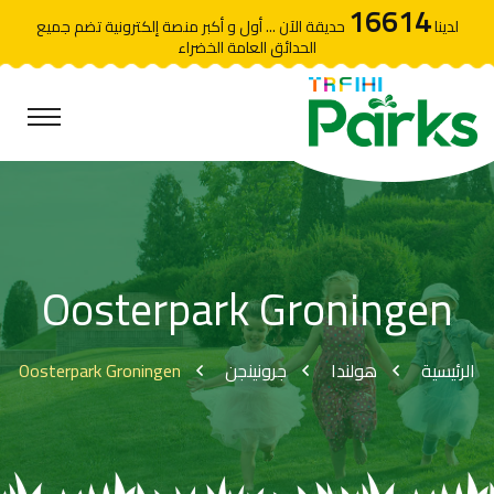
16614
لدينا
حديقة الآن ... أول و أكبر منصة إلكترونية تضم جميع
الحدائق العامة الخضراء
Oosterpark Groningen
Oosterpark Groningen
جرونينجن
هولندا
الرئيسية