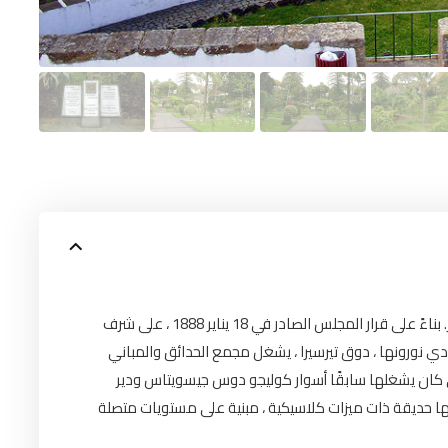
تعد واحدة من أجمل الحدائق الكلاسيكية لأرخبيل جزر الأزور. بناءً على قرار المجلس الصادر في 18 يناير 1888 ، على شرف
نورونها ، دوق تيرسيرا ، يشغل مجمع الحدائق والمباني
في الأراضي التي كان يشغلها سابقًا أسوار كوليجو دوس جيسويتاس ودير
إنها حديقة ذات ميزات كلاسيكية ، مبنية على مستويات متصلة