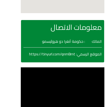
معلومات الاتصال
المالك
: حكومة آنغرا دو هروئيسمو
https://tinyurl.com/qnm8rnt
:
الموقع الرسمي