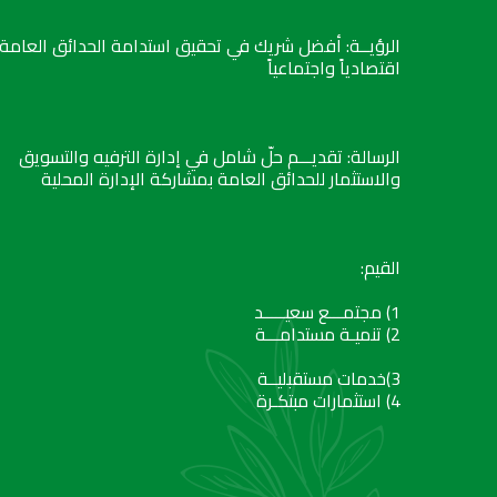
الرؤيــة: أفضل شريك في تحقيق استدامة الحدائق العامة
اقتصادياً واجتماعياً
الرسالة: تقديـــم حلّ شامل في إدارة الترفيه والتسويق
والاستثمار للحدائق العامة بمشاركة الإدارة المحلية
القيم:
1) مجتمـــع سعيـــــد
2) تنميـة مستدامـــة
3)خدمات مستقبليــة
4) استثمارات مبتكـرة