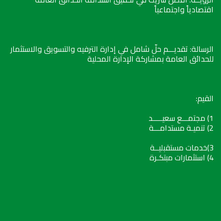
اقتصادياً واجتماعياً
الرسالة: تقديـــم حلّ شامل في إدارة الترفيه والتسويق والاستثمار
للحدائق العامة بمشاركة الإدارة المحلية
القيم:
1) مجتمـــع سعيـــــد
2) تنميـة مستدامـــة
3)خدمات مستقبليــة
4) استثمارات مبتكـرة