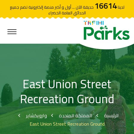
16614
لدينا
حديقة الآن ... أول و أكبر منصة إلكترونية تضم جميع
الحدائق العامة الخضراء
East Union Street
Recreation Ground
الرئيسية
المملكة المتحدة
وارويكشاير
East Union Street Recreation Ground