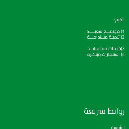
القيم:
1) مجتمـــع سعيـــــد
2) تنميـة مستدامـــة
3)خدمات مستقبليــة
4) استثمارات مبتكـرة
روابط سريعة
الرئيسية