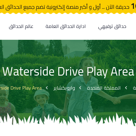
1
حديقة الآن ... أول و أكبر منصة إلكترونية تضم جميع الحدائق ال
حدائق ترفيهي
ادارة الحدائق العامة
عالم الحدائق
Waterside Drive Play Area
side Drive Play Area
وارويكشاير
المملكة المتحدة
ة