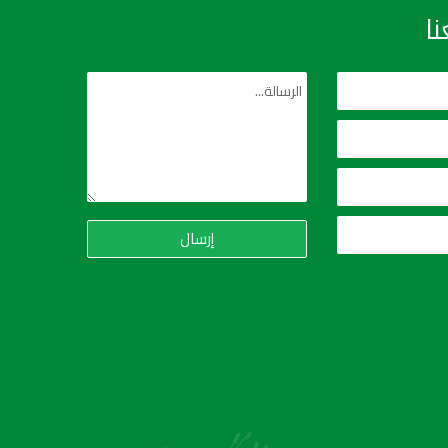
ا
إرسال