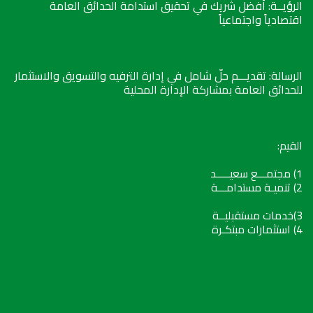
الرؤيــة: أفضل شريك في تحقيق استدامة الحدائق العامة
اقتصادياً واجتماعياً
الرسالة: تقديـــم حلّ شامل في إدارة الترفيه والتسويق والاستثمار
للحدائق العامة بمشاركة الإدارة المحلية
القيم:
1) مجتمـــع سعيـــــد
2) تنميـة مستدامـــة
3)خدمات مستقبليــة
4) استثمارات مبتكـرة