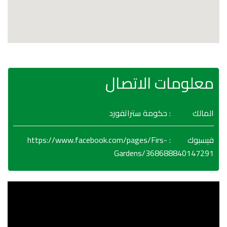
معلومات الاتصال
المالك
: حكومة ستراتفورد
https://www.facebook.com/pages/Firs-
:
فيسبوك
Gardens/368688840147291