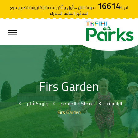
16614
لدينا
حديقة الآن ... أول و أكبر منصة إلكترونية تضم جميع
الحدائق العامة الخضراء
Firs Garden
الرئيسية
المملكة المتحدة
وارويكشاير
Firs Garden