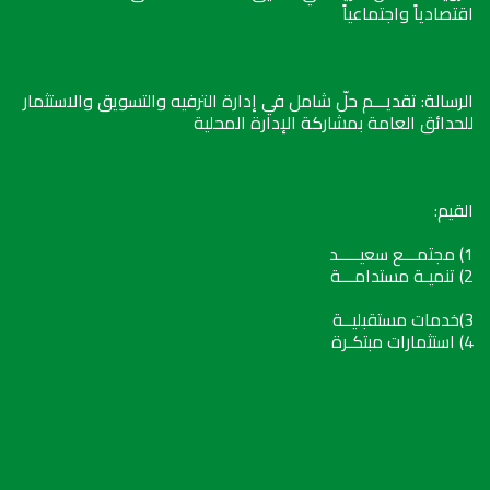
اقتصادياً واجتماعياً
الرسالة: تقديـــم حلّ شامل في إدارة الترفيه والتسويق والاستثمار
للحدائق العامة بمشاركة الإدارة المحلية
القيم:
1) مجتمـــع سعيـــــد
2) تنميـة مستدامـــة
3)خدمات مستقبليــة
4) استثمارات مبتكـرة