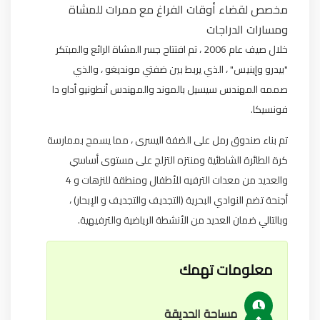
مخصص لقضاء أوقات الفراغ مع ممرات للمشاة
ومسارات الدراجات
خلال صيف عام 2006 ، تم افتتاح جسر المشاة الرائع والمبتكر
"بيدرو وإينيس" ، الذي يربط بين ضفتي مونديغو ، والذي
صممه المهندس سيسيل بالموند والمهندس أنطونيو أداو دا
فونسيكا.
تم بناء صندوق رمل على الضفة اليسرى ، مما يسمح بممارسة
كرة الطائرة الشاطئية ومنتزه التزلج على مستوى أساسي
والعديد من معدات الترفيه للأطفال ومنطقة للنزهات و 4
أجنحة تضم النوادي البحرية (التجديف والتجديف و الإبحار) ،
وبالتالي ضمان العديد من الأنشطة الرياضية والترفيهية.
معلومات تهمك
مساحة الحديقة