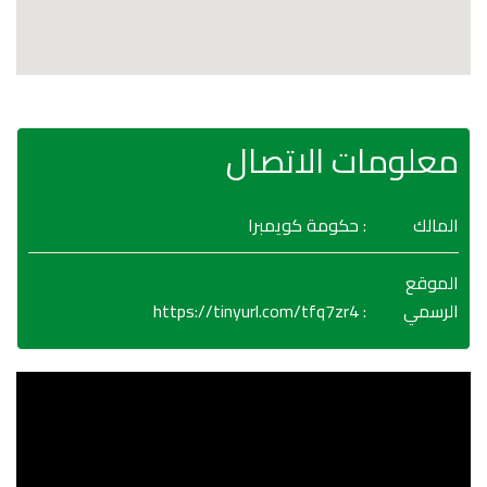
معلومات الاتصال
المالك
: حكومة كويمبرا
الموقع
https://tinyurl.com/tfq7zr4
:
الرسمي