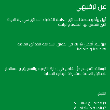
عن ترفيهي
أول وأكبر منصة للحدائق العامة الخضراء.الحدائق هي رئة الحياة
التي نتنفس بها المتعة والراحة
الرؤيــة: أفضل شريك في تحقيق استدامة الحدائق العامة
اقتصادياً واجتماعياً
الرسالة: تقديـــم حلّ شامل في إدارة الترفيه والتسويق والاستثمار
للحدائق العامة بمشاركة الإدارة المحلية
القيم:
1) مجتمـــع سعيـــــد
2) تنميـة مستدامـــة