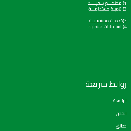
1) مجتمـــع سعيـــــد
2) تنميـة مستدامـــة
3)خدمات مستقبليــة
4) استثمارات مبتكـرة
روابط سريعة
الرئيسية
المدن
حدائق