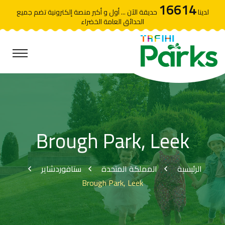
16614
لدينا
حديقة الآن ... أول و أكبر منصة إلكترونية تضم جميع
الحدائق العامة الخضراء
Brough Park, Leek
الرئيسية
المملكة المتحدة
ستافوردشاير
Brough Park, Leek