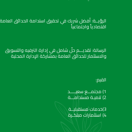
الرؤيــة: أفضل شريك في تحقيق استدامة الحدائق العامة
اقتصادياً واجتماعياً
الرسالة: تقديـــم حلّ شامل في إدارة الترفيه والتسويق
والاستثمار للحدائق العامة بمشاركة الإدارة المحلية
القيم:
1) مجتمـــع سعيـــــد
2) تنميـة مستدامـــة
3)خدمات مستقبليــة
4) استثمارات مبتكـرة