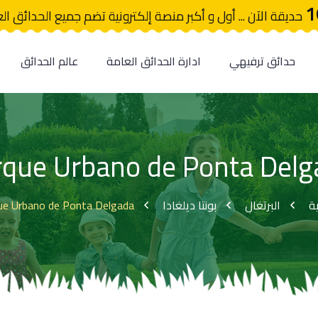
1
حديقة الآن ... أول و أكبر منصة إلكترونية تضم جميع الحدائق ال
حدائق ترفيهي
ادارة الحدائق العامة
عالم الحدائق
rque Urbano de Ponta Delg
ue Urbano de Ponta Delgada
بونتا ديلغادا
البرتغال
ية