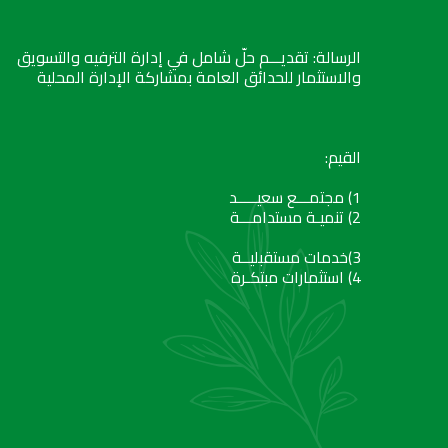
الرسالة: تقديـــم حلّ شامل في إدارة الترفيه والتسويق
والاستثمار للحدائق العامة بمشاركة الإدارة المحلية
القيم:
1) مجتمـــع سعيـــــد
2) تنميـة مستدامـــة
3)خدمات مستقبليــة
4) استثمارات مبتكـرة