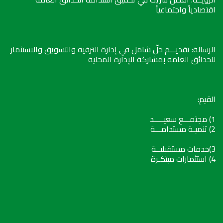
اقتصادياً واجتماعياً
الرسالة: تقديـــم حلّ شامل في إدارة الترفيه والتسويق والاستثمار
للحدائق العامة بمشاركة الإدارة المحلية
القيم:
1) مجتمـــع سعيـــــد
2) تنميـة مستدامـــة
3)خدمات مستقبليــة
4) استثمارات مبتكـرة