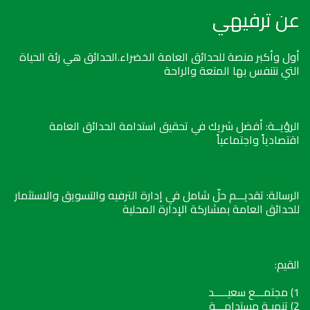
عن ترفيهي
أول وأكبر منصة للحدائق العامة الخضراء.الحدائق هي رئة الحياة
التي نتنفس بها المتعة والراحة
الرؤيــة: أفضل شريك في تحقيق استدامة الحدائق العامة
اقتصادياً واجتماعياً
الرسالة: تقديـــم حلّ شامل في إدارة الترفيه والتسويق والاستثمار
للحدائق العامة بمشاركة الإدارة المحلية
القيم:
1) مجتمـــع سعيـــــد
2) تنميـة مستدامـــة