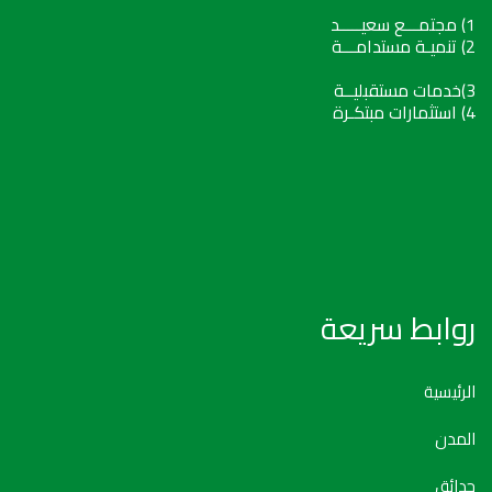
1) مجتمـــع سعيـــــد
2) تنميـة مستدامـــة
3)خدمات مستقبليــة
4) استثمارات مبتكـرة
روابط سريعة
الرئيسية
المدن
حدائق