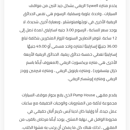
يخدم منتزه Sywell الريفي بشكل جيد اثنين من مواقف
السيارات ، واحدة علوية وسفلية.
الرسوم هي نفس الحدائق
الريفية الأخرى في نورثهامبتونشاير ، وبعبارة أخرى شديدة.
لا
يوجد سعر للساعة ، الرسوم 3.00 جنيه استرليني لمدة تصل إلى
12 ساعة.
تتوفر التصاريح السنوية للزوار المتكررين بتكلفة تبلغ
36.00 جنيهًا إسترلينيًا لمتنزه واحد مسمى أو 49.00 جنيهًا
إسترلينيًا تغطي خمسة حدائق ريفية.
الحدائق الريفية الأربعة
الأخرى هي متنزه بريكسورث الريفي (المعروف أيضًا باسم
خزان بيتسفورد) ، ومتنزه بارنويل الريفي ، ومتنزه فيرمين وودز
الريفي ومتنزه إيرشستر الريفي.
يقدم مقهى Pump House الذي يقع بجوار موقف السيارات
مجموعة لائقة من المشروبات والوجبات الخفيفة مع ساعات
عمل جيدة.
أنا وإيلينا كان لدينا آيس كريم ألبان حقيقي في
مخروط الوافل في نهاية المشي.
يوجد أيضًا مرحاض بالقرب من
المقهى ، لذلك هناك كل ما يمكن أن يرغب به مشوا الكلاب.