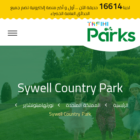
16614
لدينا
حديقة الآن ... أول و أكبر منصة إلكترونية تضم جميع
الحدائق العامة الخضراء
Sywell Country Park
الرئيسية
المملكة المتحدة
نورثهامبتونشاير
Sywell Country Park