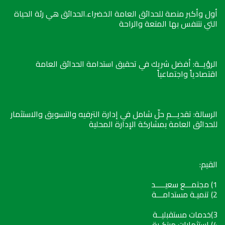
أول وأكبر منصة للحدائق العامة الخضراء.الحدائق هي رئة الحياة
التي نتنفس بها المتعة والراحة
الرؤيــة: أفضل شريك في تحقيق استدامة الحدائق العامة
اقتصادياً واجتماعياً
الرسالة: تقديـــم حلّ شامل في إدارة الترفيه والتسويق والاستثمار
للحدائق العامة بمشاركة الإدارة المحلية
القيم:
1) مجتمـــع سعيـــــد
2) تنميـة مستدامـــة
3)خدمات مستقبليــة
4) استثمارات مبتكـرة