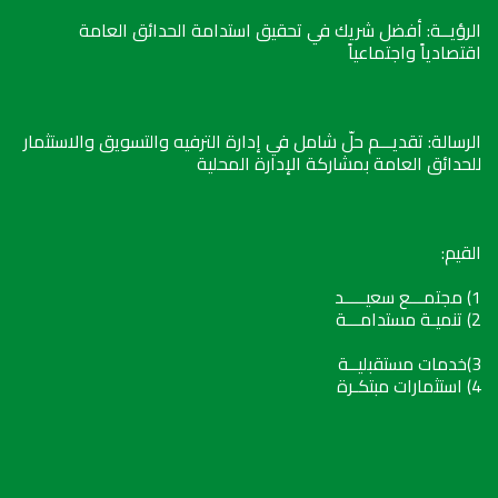
الرؤيــة: أفضل شريك في تحقيق استدامة الحدائق العامة
اقتصادياً واجتماعياً
الرسالة: تقديـــم حلّ شامل في إدارة الترفيه والتسويق والاستثمار
للحدائق العامة بمشاركة الإدارة المحلية
القيم:
1) مجتمـــع سعيـــــد
2) تنميـة مستدامـــة
3)خدمات مستقبليــة
4) استثمارات مبتكـرة