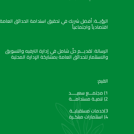
الرؤيــة: أفضل شريك في تحقيق استدامة الحدائق العامة
اقتصادياً واجتماعياً
الرسالة: تقديـــم حلّ شامل في إدارة الترفيه والتسويق
والاستثمار للحدائق العامة بمشاركة الإدارة المحلية
القيم:
1) مجتمـــع سعيـــــد
2) تنميـة مستدامـــة
3)خدمات مستقبليــة
4) استثمارات مبتكـرة