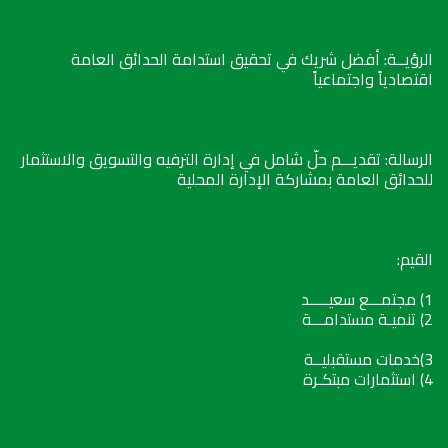
الرؤيــة: أفضل شريك في تحقيق استدامة الحدائق العامة
اقتصادياً واجتماعياً
الرسالة: تقديـــم حلّ شامل في إدارة الترفيه والتسويق والاستثمار
للحدائق العامة بمشاركة الإدارة المحلية
القيم:
1) مجتمـــع سعيـــــد
2) تنميـة مستدامـــة
3)خدمات مستقبليــة
4) استثمارات مبتكـرة