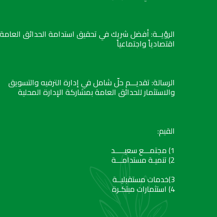
الرؤيــة: أفضل شريك في تحقيق استدامة الحدائق العامة
اقتصادياً واجتماعياً
الرسالة: تقديـــم حلّ شامل في إدارة الترفيه والتسويق
والاستثمار للحدائق العامة بمشاركة الإدارة المحلية
القيم:
1) مجتمـــع سعيـــــد
2) تنميـة مستدامـــة
3)خدمات مستقبليــة
4) استثمارات مبتكـرة