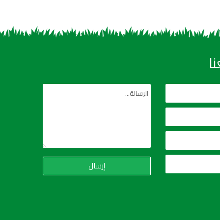
ا
إرسال