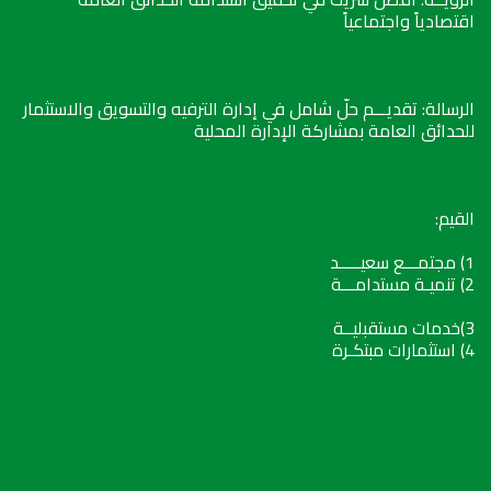
اقتصادياً واجتماعياً
الرسالة: تقديـــم حلّ شامل في إدارة الترفيه والتسويق والاستثمار
للحدائق العامة بمشاركة الإدارة المحلية
القيم:
1) مجتمـــع سعيـــــد
2) تنميـة مستدامـــة
3)خدمات مستقبليــة
4) استثمارات مبتكـرة