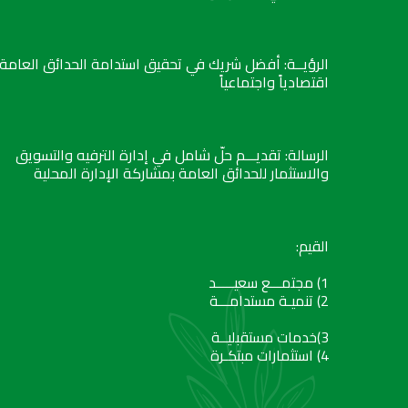
الرؤيــة: أفضل شريك في تحقيق استدامة الحدائق العامة
اقتصادياً واجتماعياً
الرسالة: تقديـــم حلّ شامل في إدارة الترفيه والتسويق
والاستثمار للحدائق العامة بمشاركة الإدارة المحلية
القيم:
1) مجتمـــع سعيـــــد
2) تنميـة مستدامـــة
3)خدمات مستقبليــة
4) استثمارات مبتكـرة