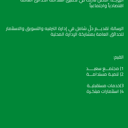
اقتصادياً واجتماعياً
الرسالة: تقديـــم حلّ شامل في إدارة الترفيه والتسويق والاستثمار
للحدائق العامة بمشاركة الإدارة المحلية
القيم:
1) مجتمـــع سعيـــــد
2) تنميـة مستدامـــة
3)خدمات مستقبليــة
4) استثمارات مبتكـرة