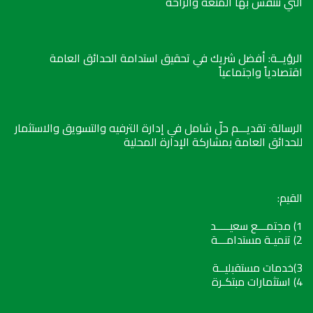
التي نتنفس بها المتعة والراحة
الرؤيــة: أفضل شريك في تحقيق استدامة الحدائق العامة
اقتصادياً واجتماعياً
الرسالة: تقديـــم حلّ شامل في إدارة الترفيه والتسويق والاستثمار
للحدائق العامة بمشاركة الإدارة المحلية
القيم:
1) مجتمـــع سعيـــــد
2) تنميـة مستدامـــة
3)خدمات مستقبليــة
4) استثمارات مبتكـرة