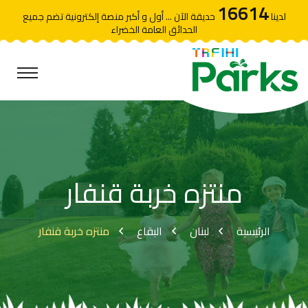
16614
لدينا
حديقة الآن ... أول و أكبر منصة إلكترونية تضم جميع
الحدائق العامة الخضراء
منتزه خربة قنفار
الرئيسية
لبنان
البقاع
منتزه خربة قنفار