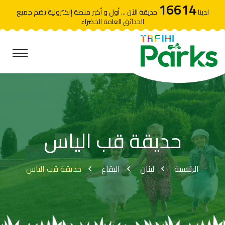
16614
لدينا
حديقة الآن ... أول و أكبر منصة إلكترونية تضم جميع
الحدائق العامة الخضراء
حديقة قب الياس
الرئيسية
لبنان
البقاع
حديقة قب الياس