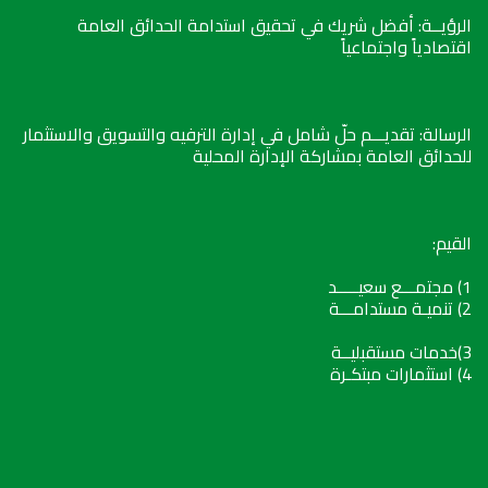
الرؤيــة: أفضل شريك في تحقيق استدامة الحدائق العامة
اقتصادياً واجتماعياً
الرسالة: تقديـــم حلّ شامل في إدارة الترفيه والتسويق والاستثمار
للحدائق العامة بمشاركة الإدارة المحلية
القيم:
1) مجتمـــع سعيـــــد
2) تنميـة مستدامـــة
3)خدمات مستقبليــة
4) استثمارات مبتكـرة