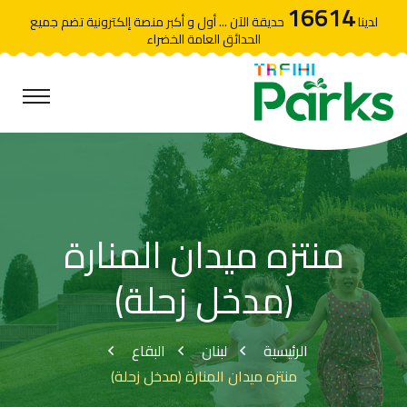
16614
لدينا
حديقة الآن ... أول و أكبر منصة إلكترونية تضم جميع
الحدائق العامة الخضراء
منتزه ميدان المنارة
(مدخل زحلة)
الرئيسية
لبنان
البقاع
منتزه ميدان المنارة (مدخل زحلة)