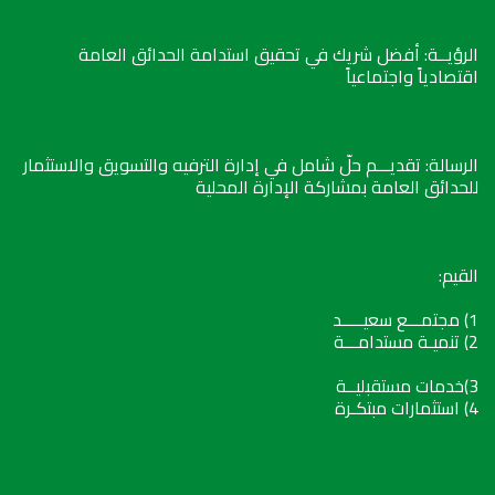
الرؤيــة: أفضل شريك في تحقيق استدامة الحدائق العامة
اقتصادياً واجتماعياً
الرسالة: تقديـــم حلّ شامل في إدارة الترفيه والتسويق والاستثمار
للحدائق العامة بمشاركة الإدارة المحلية
القيم:
1) مجتمـــع سعيـــــد
2) تنميـة مستدامـــة
3)خدمات مستقبليــة
4) استثمارات مبتكـرة