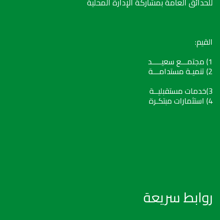
للحدائق العامة بمشاركة الإدارة المحلية
القيم:
1) مجتمـــع سعيـــــد
2) تنميـة مستدامـــة
3)خدمات مستقبليــة
4) استثمارات مبتكـرة
روابط سريعة