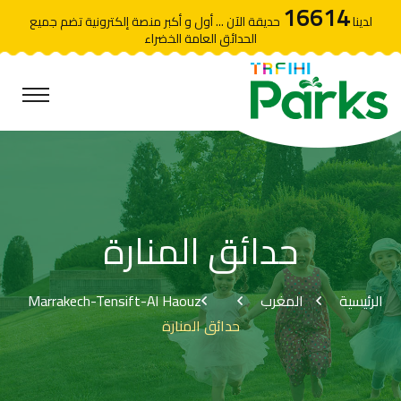
16614
لدينا
حديقة الآن ... أول و أكبر منصة إلكترونية تضم جميع
الحدائق العامة الخضراء
حدائق المنارة
Marrakech-Tensift-Al Haouz
المغرب
الرئيسية
حدائق المنارة