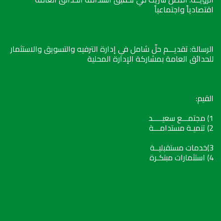
اقتصادياً واجتماعياً
الرسالة: تقديـــم حلّ شامل في إدارة الترفيه والتسويق والاستثمار
للحدائق العامة بمشاركة الإدارة المحلية
القيم:
1) مجتمـــع سعيـــــد
2) تنميـة مستدامـــة
3)خدمات مستقبليــة
4) استثمارات مبتكـرة