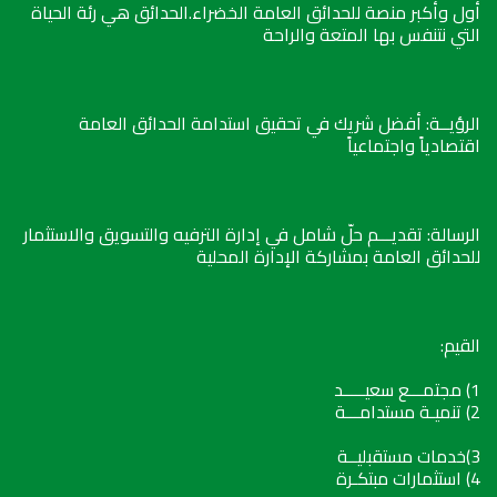
أول وأكبر منصة للحدائق العامة الخضراء.الحدائق هي رئة الحياة
التي نتنفس بها المتعة والراحة
الرؤيــة: أفضل شريك في تحقيق استدامة الحدائق العامة
اقتصادياً واجتماعياً
الرسالة: تقديـــم حلّ شامل في إدارة الترفيه والتسويق والاستثمار
للحدائق العامة بمشاركة الإدارة المحلية
القيم:
1) مجتمـــع سعيـــــد
2) تنميـة مستدامـــة
3)خدمات مستقبليــة
4) استثمارات مبتكـرة