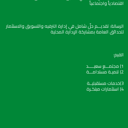
اقتصادياً واجتماعياً
الرسالة: تقديـــم حلّ شامل في إدارة الترفيه والتسويق والاستثمار
للحدائق العامة بمشاركة الإدارة المحلية
القيم:
1) مجتمـــع سعيـــــد
2) تنميـة مستدامـــة
3)خدمات مستقبليــة
4) استثمارات مبتكـرة