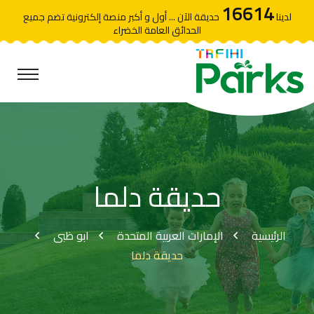
16614
لدينا
حديقة الآن ... أول و أكبر منصة إلكترونية تضم جميع
الحدائق العامة الخضراء
حديقة دلما
الرئيسية
الإمارات العربية المتحدة
ابو ظبى
حديقة دلما