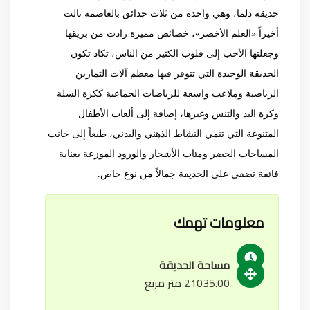
حديقة دلما، وهي واحدة من ثلاث حدائق بالعاصمة نالت
أخيراً «العلم الأخضر»، خصائص مميزة زادت من بريقها
وجعلتها الأحب إلى قلوب الكثير من الناس،‮ تكاد تكون
الحديقة الوحيدة التي‮ ‬تتوفر فيها معظم آلات التمارين
الرياضية وملاعب واسعة للرياضات الجماعية ككرة السلة
وكرة اليد والتنس وغيرها،‮ ‬إضافة إلى ألعاب الأطفال
المتنوعة التي‮ ‬تنمي‮ ‬النشاط الذهني‮ ‬والبدني‮،‮ ‬طبعاً إلى جانب
المساحات الخضر ومئات الأشجار والورود الموزعة بعناية
فائقة تضفي‮ ‬على الحديقة جمالاً من نوع خاص‮.‬
معلومات تهمك
مساحة الحديقة
21035.00 متر مربع