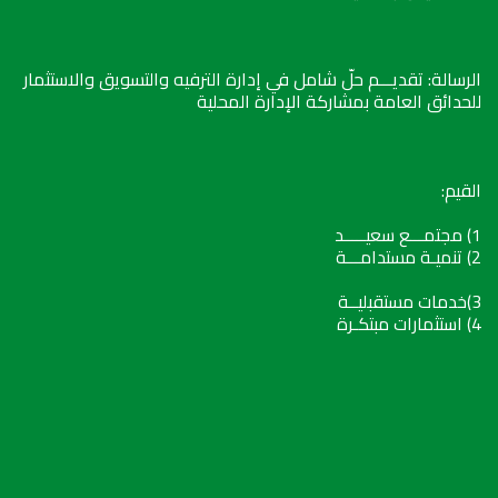
الرسالة: تقديـــم حلّ شامل في إدارة الترفيه والتسويق والاستثمار
للحدائق العامة بمشاركة الإدارة المحلية
القيم:
1) مجتمـــع سعيـــــد
2) تنميـة مستدامـــة
3)خدمات مستقبليــة
4) استثمارات مبتكـرة