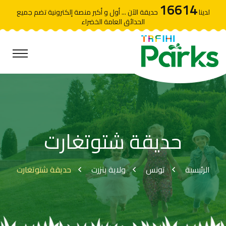
16614
لدينا
حديقة الآن ... أول و أكبر منصة إلكترونية تضم جميع
الحدائق العامة الخضراء
حديقة شتوتغارت
الرئيسية
تونس
ولاية بنزرت
حديقة شتوتغارت