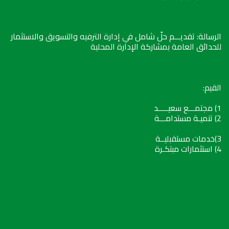
الرسالة: تقديـــم حلّ شامل في إدارة الترفيه والتسويق والاستثمار
للحدائق العامة بمشاركة الإدارة المحلية
القيم:
1) مجتمـــع سعيـــــد
2) تنميـة مستدامـــة
3)خدمات مستقبليــة
4) استثمارات مبتكـرة