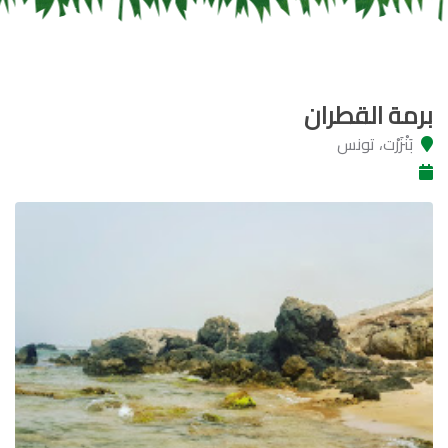
برمة القطران
بَنْزَرْت‎، تونس‎