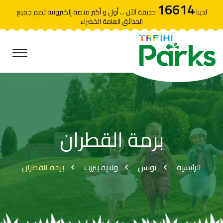
16614
لدينا
حديقة الآن ... أول و أكبر منصة إلكترونية تضم جميع
الحدائق العامة الخضراء
برمة القطران
الرئيسية
تونس
ولاية بنزرت
برمة القطران