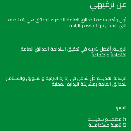
عن ترفيهي
أول وأكبر منصة للحدائق العامة الخضراء.الحدائق هي رئة الحياة
التي نتنفس بها المتعة والراحة
الرؤيــة: أفضل شريك في تحقيق استدامة الحدائق العامة
اقتصادياً واجتماعياً
الرسالة: تقديـــم حلّ شامل في إدارة الترفيه والتسويق والاستثمار
للحدائق العامة بمشاركة الإدارة المحلية
القيم:
1) مجتمـــع سعيـــــد
2) تنميـة مستدامـــة