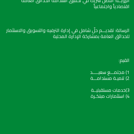
الرؤيــة: أفضل شريك في تحقيق استدامة الحدائق العامة
اقتصادياً واجتماعياً
الرسالة: تقديـــم حلّ شامل في إدارة الترفيه والتسويق والاستثمار
للحدائق العامة بمشاركة الإدارة المحلية
القيم:
1) مجتمـــع سعيـــــد
2) تنميـة مستدامـــة
3)خدمات مستقبليــة
4) استثمارات مبتكـرة