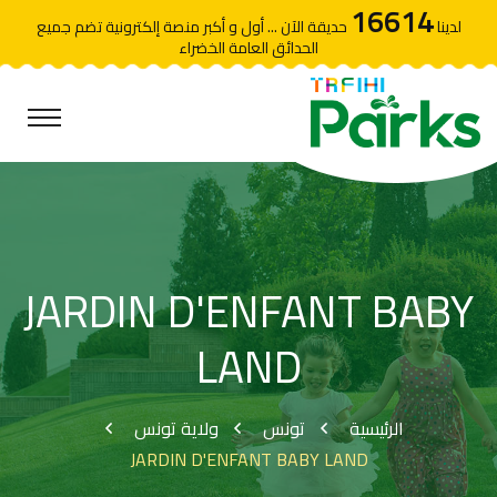
16614
لدينا
حديقة الآن ... أول و أكبر منصة إلكترونية تضم جميع
الحدائق العامة الخضراء
JARDIN D'ENFANT BABY
LAND
الرئيسية
تونس
ولاية تونس
JARDIN D'ENFANT BABY LAND