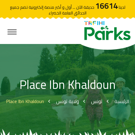
16614
لدينا
حديقة الآن ... أول و أكبر منصة إلكترونية تضم جميع
الحدائق العامة الخضراء
Place Ibn Khaldoun
Place Ibn Khaldoun
ولاية تونس
تونس
الرئيسية