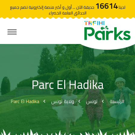
16614
لدينا
حديقة الآن ... أول و أكبر منصة إلكترونية تضم جميع
الحدائق العامة الخضراء
Parc El Hadika
Parc El Hadika
ولاية تونس
تونس
الرئيسية