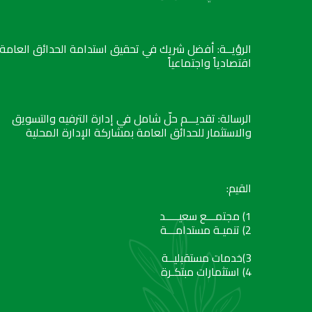
الرؤيــة: أفضل شريك في تحقيق استدامة الحدائق العامة
اقتصادياً واجتماعياً
الرسالة: تقديـــم حلّ شامل في إدارة الترفيه والتسويق
والاستثمار للحدائق العامة بمشاركة الإدارة المحلية
القيم:
1) مجتمـــع سعيـــــد
2) تنميـة مستدامـــة
3)خدمات مستقبليــة
4) استثمارات مبتكـرة