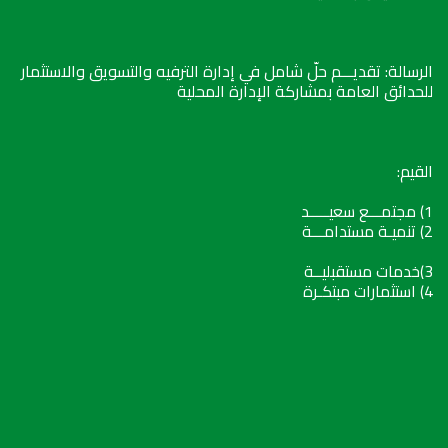
الرسالة: تقديـــم حلّ شامل في إدارة الترفيه والتسويق والاستثمار
للحدائق العامة بمشاركة الإدارة المحلية
القيم:
1) مجتمـــع سعيـــــد
2) تنميـة مستدامـــة
3)خدمات مستقبليــة
4) استثمارات مبتكـرة