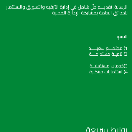
الرسالة: تقديـــم حلّ شامل في إدارة الترفيه والتسويق والاستثمار
للحدائق العامة بمشاركة الإدارة المحلية
القيم:
1) مجتمـــع سعيـــــد
2) تنميـة مستدامـــة
3)خدمات مستقبليــة
4) استثمارات مبتكـرة
روابط سريعة