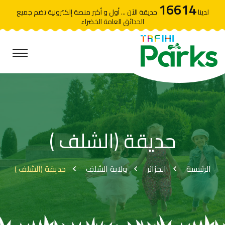
16614
لدينا
حديقة الآن ... أول و أكبر منصة إلكترونية تضم جميع
الحدائق العامة الخضراء
حديقة (الشلف )
الرئيسية
الجزائر
ولاية الشلف
حديقة (الشلف )