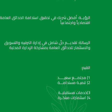
الرؤيــة: أفضل شريك في تحقيق استدامة الحدائق العامة
اقتصادياً واجتماعياً
الرسالة: تقديـــم حلّ شامل في إدارة الترفيه والتسويق
والاستثمار للحدائق العامة بمشاركة الإدارة المحلية
القيم:
1) مجتمـــع سعيـــــد
2) تنميـة مستدامـــة
3)خدمات مستقبليــة
4) استثمارات مبتكـرة