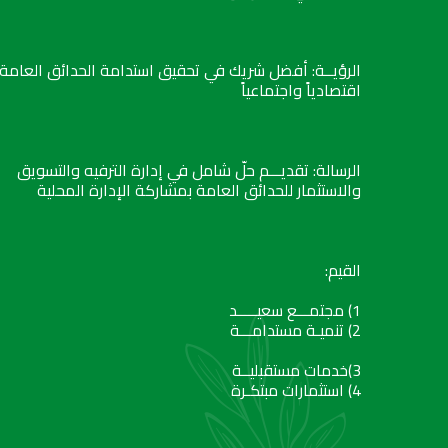
الرؤيــة: أفضل شريك في تحقيق استدامة الحدائق العامة
اقتصادياً واجتماعياً
الرسالة: تقديـــم حلّ شامل في إدارة الترفيه والتسويق
والاستثمار للحدائق العامة بمشاركة الإدارة المحلية
القيم:
1) مجتمـــع سعيـــــد
2) تنميـة مستدامـــة
3)خدمات مستقبليــة
4) استثمارات مبتكـرة