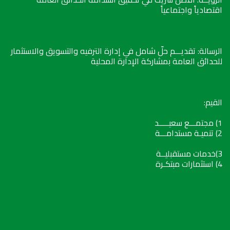
اقتصادياً واجتماعياً
الرسالة: تقديـــم حلّ شامل في إدارة الترفيه والتسويق والاستثمار
للحدائق العامة بمشاركة الإدارة المحلية
القيم:
1) مجتمـــع سعيـــــد
2) تنميـة مستدامـــة
3)خدمات مستقبليــة
4) استثمارات مبتكـرة