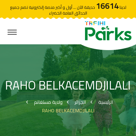
16614
لدينا
حديقة الآن ... أول و أكبر منصة إلكترونية تضم جميع
الحدائق العامة الخضراء
RAHO BELKACEMDJILALI
الرئيسية
الجزائر
ولاية مستغانم
RAHO BELKACEMDJILALI