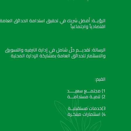
الرؤيــة: أفضل شريك في تحقيق استدامة الحدائق العامة
اقتصادياً واجتماعياً
الرسالة: تقديـــم حلّ شامل في إدارة الترفيه والتسويق
والاستثمار للحدائق العامة بمشاركة الإدارة المحلية
القيم:
1) مجتمـــع سعيـــــد
2) تنميـة مستدامـــة
3)خدمات مستقبليــة
4) استثمارات مبتكـرة