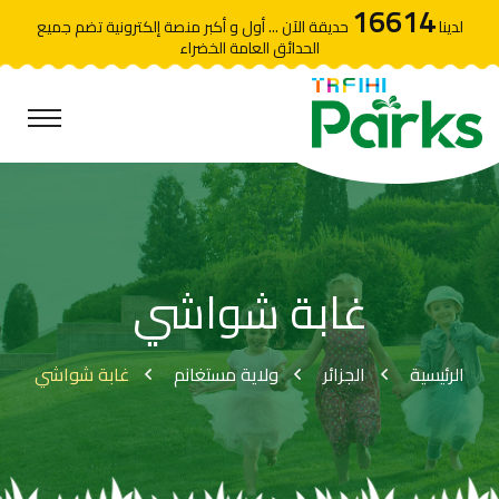
16614
لدينا
حديقة الآن ... أول و أكبر منصة إلكترونية تضم جميع
الحدائق العامة الخضراء
غابة شواشي
الرئيسية
الجزائر
ولاية مستغانم
غابة شواشي