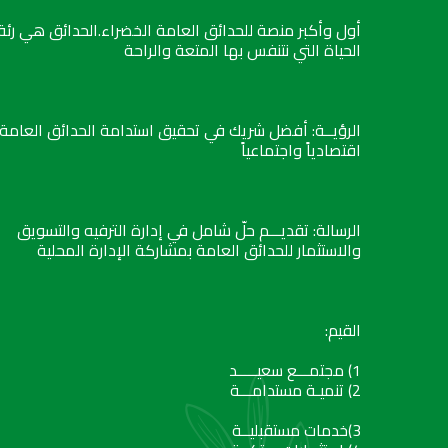
أول وأكبر منصة للحدائق العامة الخضراء.الحدائق هي رئة
الحياة التي نتنفس بها المتعة والراحة
الرؤيــة: أفضل شريك في تحقيق استدامة الحدائق العامة
اقتصادياً واجتماعياً
الرسالة: تقديـــم حلّ شامل في إدارة الترفيه والتسويق
والاستثمار للحدائق العامة بمشاركة الإدارة المحلية
القيم:
1) مجتمـــع سعيـــــد
2) تنميـة مستدامـــة
3)خدمات مستقبليــة