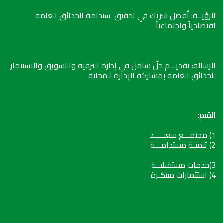
الرؤيــة: أفضل شريك في تحقيق استدامة الحدائق العامة
اقتصادياً واجتماعياً
الرسالة: تقديـــم حلّ شامل في إدارة الترفيه والتسويق والاستثمار
للحدائق العامة بمشاركة الإدارة المحلية
القيم:
1) مجتمـــع سعيـــــد
2) تنميـة مستدامـــة
3)خدمات مستقبليــة
4) استثمارات مبتكـرة