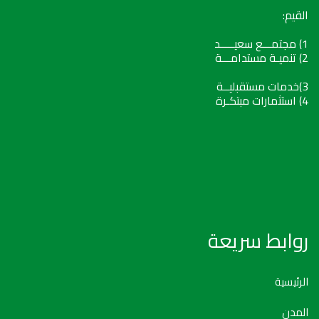
القيم:
1) مجتمـــع سعيـــــد
2) تنميـة مستدامـــة
3)خدمات مستقبليــة
4) استثمارات مبتكـرة
روابط سريعة
الرئيسية
المدن